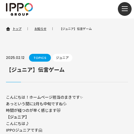
togg
navi
トップ
｜
お知らせ
｜
【ジュニア】伝言ゲーム
2025.02.12
TOPICS
ジュニア
【ジュニア】伝言ゲーム
こんにちは！ホームページ担当のまきです✨
あっという間に2月も中旬ですね💦
時間が経つのが早く感じます😿
【ジュニア】
こんにちは♪
IPPOジュニアです🤗