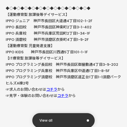
◆◇◆◇◆◇◆◇◆◇◆◇◆◇◆◇◆◇◆◇◆◇◆
【運動療育型
放課後等デイサービス】
IPPO ジュニア 神戸市長田区大道通4丁目102-1-2F
IPPO
長田校 神戸市長田区神楽町
2
丁目
3-1-402
IPPO
兵庫校 神戸市兵庫区荒田町
2
丁目
1-34-1F
IPPO
須磨校 神戸市須磨区衣掛町
4
丁目
1-9-2F
【運動療育型
児童発達支援】
IPPO KIDS
神戸市長田区川西通
5
丁目
101-1-1F
【
IT
療育型
放課後等デイサービス】
IPPO
プログラミング長田校 神戸市長田区御屋敷通
4
丁目
3-9-202
IPPO
プログラミング兵庫校 神戸市兵庫区中道通
1
丁目
1-8-5F
IPPO プログラミング須磨校 神戸市須磨区道正台1丁目1-1須磨パーク
ヒルズA棟2号
☞求人のお問い合わせは
コチラ
から
☞見学・体験のお問い合わせは
コチラ
から
View all