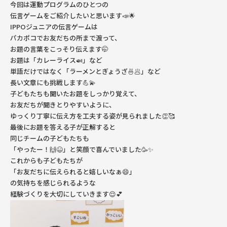
今回は運動プログラムのひとつの
伝言ゲームをご紹介したいと思います📣🌟
IPPOジュニアの伝言ゲームは
パカポコでお友だちの所まで渡って、
お題の言葉をこっそり伝えます🤭
お題は「カレーライス🍛」など
単語だけではなく「ラーメンとぎょうざ🍜🥟」など
長い文章にも挑戦します💪💫
子どもたちも聞いたお題をしっかり覚えて、
お友だちが聞きとりやすいように、
ゆっくり丁寧に伝え方を工夫する姿が見られました👏🥰
最後にお題を答える子が正解すると
同じチームの子どもたちも
「やったー！🙌😆」と笑顔で喜んでいました🥳✨
これからも子どもたちが
「お友だちに伝えられると嬉しいなぁ😄」
の気持ちを感じられるような
経験づくりを大切にしていきます😌💕