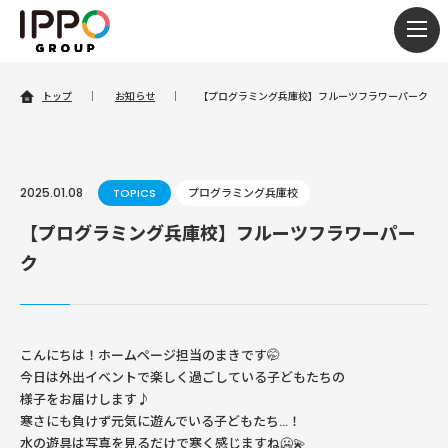
togg
navi
トップ
｜
お知らせ
｜
【プログラミング兵庫校】フルーツフラワーパーク
2025.01.08
TOPICS
プログラミング兵庫校
【プログラミング兵庫校】フルーツフラワーパー
ク
こんにちは！ホームページ担当のまきです🤭
今日は外出イベントで楽しく過ごしている子どもたちの
様子をお届けします♪
寒さにも負けず元気に遊んでいる子どもたち…！
水の遊具は写真を見るだけで寒く感じますね🥶💫