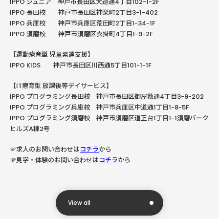
IPPO ジュニア 神戸市長田区大道通4丁目102-1-2F
IPPO
長田校 神戸市長田区神楽町
2
丁目
3-1-402
IPPO
兵庫校 神戸市兵庫区荒田町
2
丁目
1-34-1F
IPPO
須磨校 神戸市須磨区衣掛町
4
丁目
1-9-2F
【運動療育型
児童発達支援】
IPPO KIDS
神戸市長田区川西通
5
丁目
101-1-1F
【
IT
療育型
放課後等デイサービス】
IPPO
プログラミング長田校 神戸市長田区御屋敷通
4
丁目
3-9-202
IPPO
プログラミング兵庫校 神戸市兵庫区中道通
1
丁目
1-8-5F
IPPO プログラミング須磨校 神戸市須磨区道正台1丁目1-1須磨パーク
ヒルズA棟2号
☞求人のお問い合わせは
コチラ
から
☞見学・体験のお問い合わせは
コチラ
から
View all