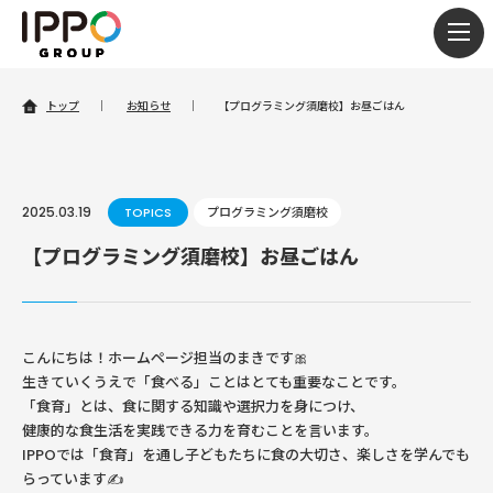
togg
navi
トップ
｜
お知らせ
｜
【プログラミング須磨校】お昼ごはん
2025.03.19
TOPICS
プログラミング須磨校
【プログラミング須磨校】お昼ごはん
こんにちは！ホームページ担当のまきです🎀
生きていくうえで「食べる」ことはとても重要なことです。
「食育」とは、食に関する知識や選択力を身につけ、
健康的な食生活を実践できる力を育むことを言います。
IPPOでは「食育」を通し子どもたちに食の大切さ、楽しさを学んでも
らっています✍