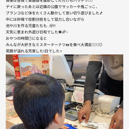
食後は各自で食器類を返却して片付けもバッチリ👌🏻
デイに戻ったあとは近隣の公園でサッカーや鬼ごっこ、
ブランコなど体をたくさん動かして思い切り遊びました🎵
中には砂場で役割分担をして協力し合いながら
池や川を作る児童たちも…🫣‼️
天気に恵まれ外遊び日和でした☀️🌈✨
おやつの時間🕒になると
みんなが大好きなミスタードーナツ🍩を食べ大満足🙆🏻‍♀️◎
笑顔が溢れる充実した1日でした⭐️