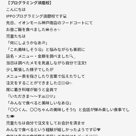
【プログラミング須磨校】
こんにちは
IPPOプログラミング須磨校です💻
先日、イオンモール神戸南店のフードコートにて
お昼ご飯を食べました🍔🍜🍚✨
児童たちは
「何にしようかなあ💭」
「これ美味しそう🤤」と悩みながらも事前に
店名・メニュー・金額を調べました🔍⸒⸒
当日は調べたメモを見返しながら自分で注文❗️
少し緊張した様子でしたが
メニュー表を指さしたり言葉で伝えたりして
注文をすることができました👏🏻😳✨
席に着き料理が揃うと全員で
『いただきま〜〜す🙏🏻🩷』
「みんなで食べると美味しいなあ😋」
「〇〇くん、〇〇ちゃんの美味しそう❗️」と会話が弾み楽しい食事でし
た🍽️
児童たちは自分で注文をしてお会計を済ませ
みんなで食べるという経験が嬉しかったようです🤭💖