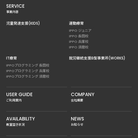
SERVICE
事業内容
児童発達支援(KIDS)
運動療育
IPPO ジュニア
IPPO 長田校
IPPO 兵庫校
IPPO 須磨校
IT療育
就労継続支援B型事業所(WORKS)
IPPOプログラミング 長田校
IPPOプログラミング 兵庫校
IPPOプログラミング 須磨校
USER GUIDE
COMPANY
ご利用案内
会社概要
AVAILABILITY
NEWS
教室空き状況
お知らせ