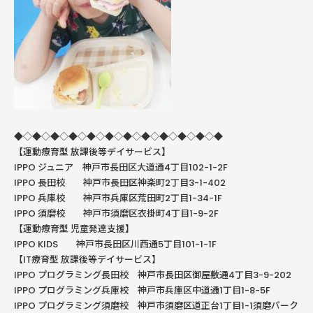
◆◇◆◇◆◇◆◇◆◇◆◇◆◇◆◇◆◇◆◇◆◇◆
【運動療育型
放課後等デイサービス】
IPPO ジュニア 神戸市長田区大道通4丁目102-1-2F
IPPO
長田校 神戸市長田区神楽町
2
丁目
3-1-402
IPPO
兵庫校 神戸市兵庫区荒田町
2
丁目
1-34-1F
IPPO
須磨校 神戸市須磨区衣掛町
4
丁目
1-9-2F
【運動療育型
児童発達支援】
IPPO KIDS
神戸市長田区川西通
5
丁目
101-1-1F
【
IT
療育型
放課後等デイサービス】
IPPO
プログラミング長田校 神戸市長田区御屋敷通
4
丁目
3-9-202
IPPO
プログラミング兵庫校 神戸市兵庫区中道通
1
丁目
1-8-5F
IPPO プログラミング須磨校 神戸市須磨区道正台1丁目1-1須磨パーク