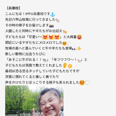
【兵庫校】
こんにちは！IPPO兵庫校です
先日六甲山牧場に行ってきました
その時の様子をお届けします
入園したと同時にヤギたちがお出迎え
子どもたちは「可愛い〜
」と大興奮
間近にいるヤギたちにメロメロでした
牧場の奥へと進んでいくと牛や羊たちも登場
新しい動物に出会うたびに
「あそこに牛がおる！！
」「羊フワフワ〜！
」と
子どもたちは笑顔で教えてくれました
最初は恐る恐るタッチしていた子どもたちですが
次第に慣れてくると優しく撫でたり
声をかけたりとほっこりする様子も見られました