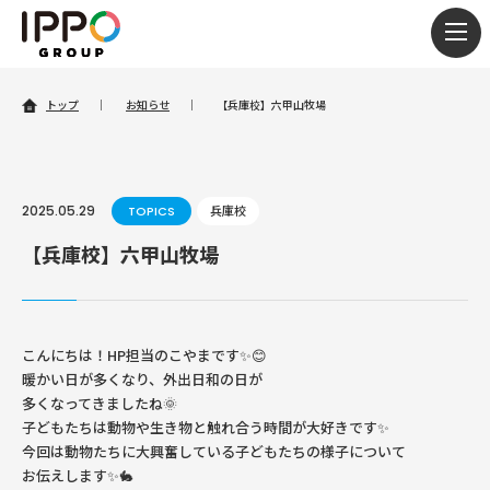
togg
navi
トップ
｜
お知らせ
｜
【兵庫校】六甲山牧場
2025.05.29
TOPICS
兵庫校
【兵庫校】六甲山牧場
こんにちは！HP担当のこやまです✨😊
暖かい日が多くなり、外出日和の日が
多くなってきましたね🌞
子どもたちは動物や生き物と触れ合う時間が大好きです✨
今回は動物たちに大興奮している子どもたちの様子について
お伝えします✨🐇