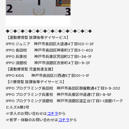
◆◇◆◇◆◇◆◇◆◇◆◇◆◇◆◇◆◇◆◇◆◇◆
【運動療育型
放課後等デイサービス】
IPPO ジュニア 神戸市長田区大道通4丁目102-1-2F
IPPO
長田校 神戸市長田区神楽町
2
丁目
3-1-402
IPPO
兵庫校 神戸市兵庫区荒田町
2
丁目
1-34-1F
IPPO
須磨校 神戸市須磨区衣掛町
4
丁目
1-9-2F
【運動療育型
児童発達支援】
IPPO KIDS
神戸市長田区川西通
5
丁目
101-1-1F
【
IT
療育型
放課後等デイサービス】
IPPO
プログラミング長田校 神戸市長田区御屋敷通
4
丁目
3-9-202
IPPO
プログラミング兵庫校 神戸市兵庫区中道通
1
丁目
1-8-5F
IPPO プログラミング須磨校 神戸市須磨区道正台1丁目1-1須磨パーク
ヒルズA棟2号
☞求人のお問い合わせは
コチラ
から
☞見学・体験のお問い合わせは
コチラ
から