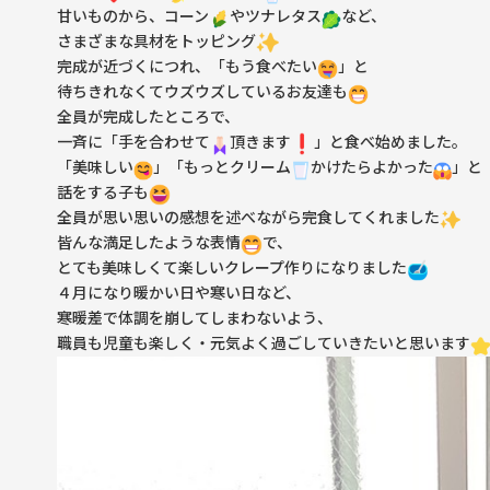
甘いものから、コーン
やツナレタス
など、
さまざまな具材をトッピング
完成が近づくにつれ、「もう食べたい
」と
待ちきれなくてウズウズしているお友達も
全員が完成したところで、
一斉に「手を合わせて
頂きます
️」と食べ始めました。
「美味しい
」「もっとクリーム
かけたらよかった
」と
話をする子も
全員が思い思いの感想を述べながら完食してくれました
皆んな満足したような表情
で、
とても美味しくて楽しいクレープ作りになりました
４月になり暖かい日や寒い日など、
寒暖差で体調を崩してしまわないよう、
職員も児童も楽しく・元気よく過ごしていきたいと思います