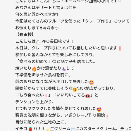
こんにちは！こんにちは！ホームページ担当の小山です✨
みなさんはデザートと言えば何を
何を思い浮かべますか❓
今回はたくさんのフルーツを使った「クレープ作り」について
お伝えします❣️🍌🍒🍓🍊
【長田校】
こんにちは
IPPO長田校です！
本日は、クレープ作りについてお話ししたいと思います
参加した皆んながとても楽しみにしており、
「食べるの初めて」😊と話す子も居ました。
焼いたり
かけ混ぜたり
して
下準備を済ませた食材を前に、
前のめりになりながら注目して居ました
開始前からすでに美味しそうな
匂いが広がっており、
「もう食べたい
️」「いい匂いしてる
」と
テンションも上がり、
とてもワクワクした表情を見せてくれました
職員の説明を聞きながら、いざクレープ作り開始
自分に配られた生地の上に、
イチゴ
バナナ
生クリーム
にカスタードクリーム、チョ