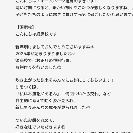
こんにちは！ホームページ担当のまきです✨
寒い時期になると、暖かい布団やこたつが恋しくなりますね、、
子どもたちのように寒さに負けず元気に過ごしたいと思います
【須磨校】
こんにちは須磨校です
新年明けましておめでとうございます🌅🎍
2025年が始まりまりましたね✨
須磨校ではお正月の恒例行事、
お餅作りを行いました😊
炊き上がった餅米をみんなにお餅にしてもらいます！
餅をつく際、
「私はお皿を抑えるね」「何回ついたら交代」など
自主的に考えて動く姿が見られ、
新年早々みんなの成長が見られました🌱
ついたお餅を丸めて、
好きな味でいただきます😋