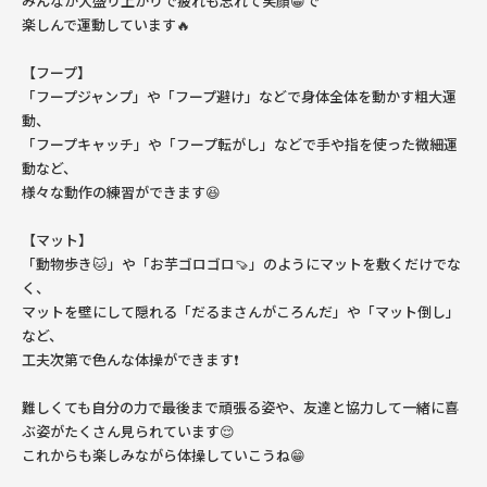
みんなが大盛り上がりで疲れも忘れて笑顔😁で
楽しんで運動しています🔥
【フープ】
「フープジャンプ」や「フープ避け」などで身体全体を動かす粗大運
動、
「フープキャッチ」や「フープ転がし」などで手や指を使った微細運
動など、
様々な動作の練習ができます😆
【マット】
「動物歩き🐱」や「お芋ゴロゴロ🍠」のようにマットを敷くだけでな
く、
マットを壁にして隠れる「だるまさんがころんだ」や「マット倒し」
など、
工夫次第で色んな体操ができます❗
難しくても自分の力で最後まで頑張る姿や、友達と協力して一緒に喜
ぶ姿がたくさん見られています😌
これからも楽しみながら体操していこうね😁