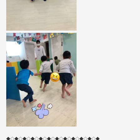
◆◇◆◇◆◇◆◇◆◇◆◇◆◇◆◇◆◇◆◇◆◇◆