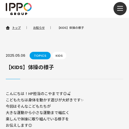
togg
navi
トップ
｜
お知らせ
｜
【KIDS】体操の様子
2025.05.06
TOPICS
KIDS
【KIDS】体操の様子
こんにちは！HP担当のこやまです😊🍒
こどもたちは身体を動かす遊びが大好きです✨
今回はそんなこどもたちが
大きな運動から小さな運動まで幅広く
楽しんで体操に取り組んでいる様子を
お伝えします😊