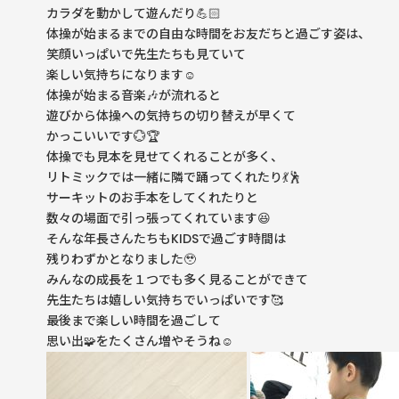
カラダを動かして遊んだり💪🏻
体操が始まるまでの自由な時間をお友だちと過ごす姿は、
笑顔いっぱいで先生たちも見ていて
楽しい気持ちになります☺️
体操が始まる音楽🎶が流れると
遊びから体操への気持ちの切り替えが早くて
かっこいいです💮🏆
体操でも見本を見せてくれることが多く、
リトミックでは一緒に隣で踊ってくれたり💃🕺
サーキットのお手本をしてくれたりと
数々の場面で引っ張ってくれています😆
そんな年長さんたちもKIDSで過ごす時間は
残りわずかとなりました🥹
みんなの成長を１つでも多く見ることができて
先生たちは嬉しい気持ちでいっぱいです🥰
最後まで楽しい時間を過ごして
思い出🧩をたくさん増やそうね☺️