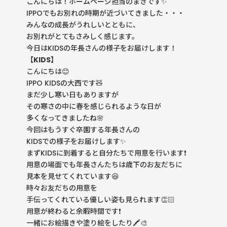
こんにちは！ホームページ担当のまきです✨
IPPOでもお別れの時期が近づいてきました・・・
みんなの成長がうれしいとともに、
お別れがとてもさみしく感じます。
今日はKIDSの年長さんの様子をお届けします！
【KIDS】
こんにちは😊
IPPO KIDSの大西です🧸
まだ少し寒い日もありますが
その寒さの中に春を感じられるような日が
多くなってきましたね🌸
今回はもうすぐ卒園する年長さんの
KIDSでの様子をお届けします✨
まずKIDSに到着すると自分たちで用意を行います❗️
用意の場面でも年長さんたちは歳下のお友だちに
見本を見せてくれています😆
時々お友だちの用意を
手伝ってくれている優しい姿も見られます👏🏻
用意が終わると余暇時間です❗️
一緒にお絵描きや塗り絵をしたり🖍️🎨