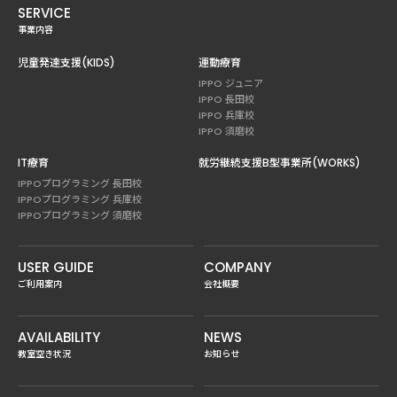
SERVICE
事業内容
児童発達支援(KIDS)
運動療育
IPPO ジュニア
IPPO 長田校
IPPO 兵庫校
IPPO 須磨校
IT療育
就労継続支援B型事業所(WORKS)
IPPOプログラミング 長田校
IPPOプログラミング 兵庫校
IPPOプログラミング 須磨校
USER GUIDE
COMPANY
ご利用案内
会社概要
AVAILABILITY
NEWS
教室空き状況
お知らせ