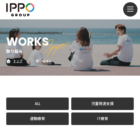
togg
navi
WORKS
取り組み
トップ
｜
取り組み１
ALL
児童発達支援
運動療育
IT療育