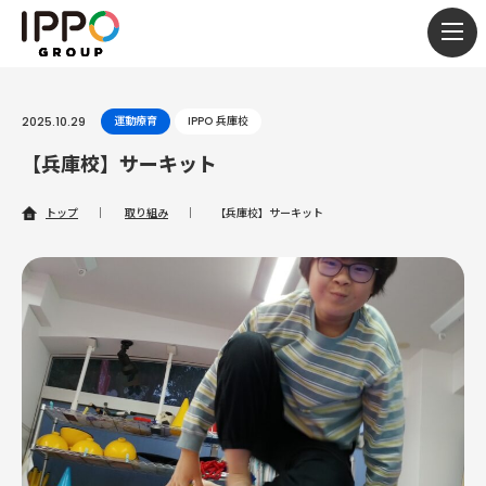
togg
navi
2025.10.29
運動療育
IPPO 兵庫校
【兵庫校】サーキット
トップ
｜
取り組み
｜
【兵庫校】サーキット