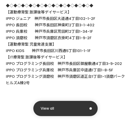
◆◇◆◇◆◇◆◇◆◇◆◇◆◇◆◇◆◇◆◇◆◇◆
【運動療育型
放課後等デイサービス】
IPPO ジュニア 神戸市長田区大道通4丁目102-1-2F
IPPO
長田校 神戸市長田区神楽町
2
丁目
3-1-402
IPPO
兵庫校 神戸市兵庫区荒田町
2
丁目
1-34-1F
IPPO
須磨校 神戸市須磨区衣掛町
4
丁目
1-9-2F
【運動療育型
児童発達支援】
IPPO KIDS
神戸市長田区川西通
5
丁目
101-1-1F
【
IT
療育型
放課後等デイサービス】
IPPO
プログラミング長田校 神戸市長田区御屋敷通
4
丁目
3-9-202
IPPO
プログラミング兵庫校 神戸市兵庫区中道通
1
丁目
1-8-5F
IPPO プログラミング須磨校 神戸市須磨区道正台1丁目1-1須磨パーク
ヒルズA棟2号
View all