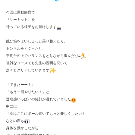
今回は運動療育で

『サーキット』を

行っている様子をお届けします
跳び箱をよいしょっと乗り越えたり、

トンネルをくぐったり、

平均台の上でバランスをとりながら進んだり…
複雑なコースでも先生の説明を聞いて

次々とクリアしていきます
「できたーー！」

「もう一回やりたい！」と

達成感いっぱいの笑顔が溢れていました
中には

「次はここにボール置いてもっと難しくしたい！」

などの声も
身体を動かしながら
