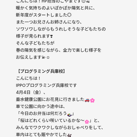
こんにちは！HP担当のこやまです😊🍒
暖かく気持ちのよいぽかぽか陽気と共に、
新年度がスタートしました💮
また一つお兄さんお姉さんになり、
ソワソワしながらもうれしそうな子どもたちの
様子が見られます❣️
そんな子どもたちが
春の陽気を感じながら、全力で楽しむ様子を
お伝えします💫☺️
【プログラミング兵庫校】
こんにちは！
IPPOプログラミング兵庫校です
4月4日（金）、
垂水健康公園にお花見に行きました
車で公園に向かう途中は、
「今日のお弁当は何だろう
」
「桜はどれくらい咲いているかな〜
」と、
みんなでワクワクしながらおしゃべりをして、
車内はとても賑やかでした