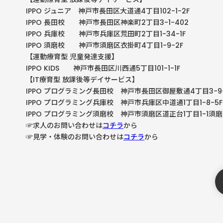
IPPO ジュニア 神戸市長田区大道通4丁目102-1-2F
IPPO
長田校 神戸市長田区神楽町
2
丁目
3-1-402
IPPO
兵庫校 神戸市兵庫区荒田町
2
丁目
1-34-1F
IPPO
須磨校 神戸市須磨区衣掛町
4
丁目
1-9-2F
【運動療育型
児童発達支援】
IPPO KIDS
神戸市長田区川西通
5
丁目
101-1-1F
【
IT
療育型
放課後等デイサービス】
IPPO
プログラミング長田校 神戸市長田区御屋敷通
4
丁目
3-9
IPPO
プログラミング兵庫校 神戸市兵庫区中道通
1
丁目
1-8-5F
IPPO プログラミング須磨校 神戸市須磨区道正台1丁目1-1須
☞求人のお問い合わせは
コチラ
から
☞見学・体験のお問い合わせは
コチラ
から