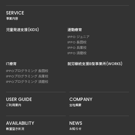
SERVICE
事業内容
児童発達支援(KIDS)
運動療育
IPPO ジュニア
IPPO 長田校
IPPO 兵庫校
IPPO 須磨校
IT療育
就労継続支援B型事業所(WORKS)
IPPOプログラミング 長田校
IPPOプログラミング 兵庫校
IPPOプログラミング 須磨校
USER GUIDE
COMPANY
ご利用案内
会社概要
AVAILABILITY
NEWS
教室空き状況
お知らせ