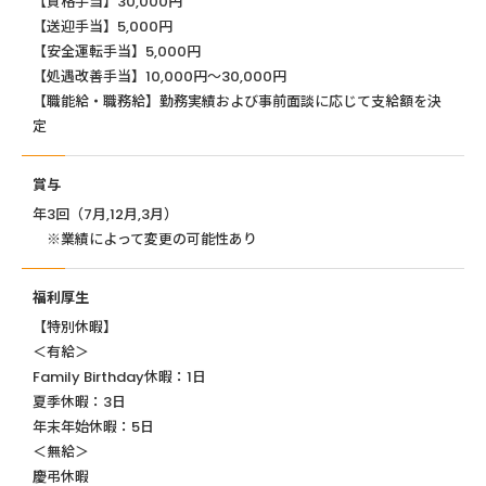
【資格手当】30,000円
【送迎手当】5,000円
【安全運転手当】5,000円
【処遇改善手当】10,000円～30,000円
【職能給・職務給】勤務実績および事前面談に応じて支給額を決
定
賞与
年3回（7月,12月,3月）
※業績によって変更の可能性あり
福利厚生
【特別休暇】
＜有給＞
Family Birthday休暇：1日
夏季休暇：3日
年末年始休暇：5日
＜無給＞
慶弔休暇