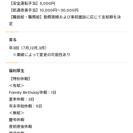
【安全運転手当】5,000円
【処遇改善手当】10,000円～30,000円
【職能給・職務給】勤務実績および事前面談に応じて支給額を決
定
賞与
年3回（7月,12月,3月）
※業績によって変更の可能性あり
福利厚生
【特別休暇】
＜有給＞
Family Birthday休暇：1日
夏季休暇：3日
年末年始休暇：5日
＜無給＞
慶弔休暇
産前産後休暇