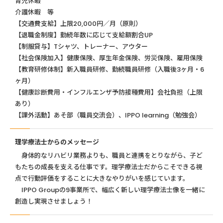
育児休暇
介護休暇 等
【交通費支給】上限20,000円／月（原則）
【退職金制度】勤続年数に応じて支給額割合UP
【制服貸与】Tシャツ、トレーナー、アウター
【社会保険加入】健康保険、厚生年金保険、労災保険、雇用保険
【教育研修体制】新入職員研修、勤続職員研修（入職後3ヶ月・6
ヶ月）
【健康診断費用・インフルエンザ予防接種費用】会社負担（上限
あり）
【課外活動】あそ部（職員交流会）、IPPO learning（勉強会）
理学療法士からのメッセージ
身体的なリハビリ業務よりも、職員と連携をとりながら、子ど
もたちの成長を支える仕事です。理学療法士だからこそできる視
点で行動評価をすることに大きなやりがいを感じています。
IPPO Groupの9事業所で、幅広く新しい理学療法士像を一緒に
創造し実現させましょう！