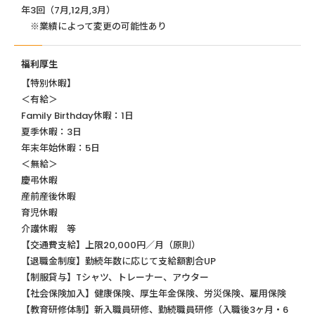
年3回（7月,12月,3月）
※業績によって変更の可能性あり
福利厚生
【特別休暇】
＜有給＞
Family Birthday休暇：1日
夏季休暇：3日
年末年始休暇：5日
＜無給＞
慶弔休暇
産前産後休暇
育児休暇
介護休暇 等
【交通費支給】上限20,000円／月（原則）
【退職金制度】勤続年数に応じて支給額割合UP
【制服貸与】Tシャツ、トレーナー、アウター
【社会保険加入】健康保険、厚生年金保険、労災保険、雇用保険
【教育研修体制】新入職員研修、勤続職員研修（入職後3ヶ月・6