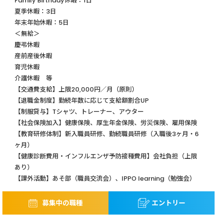
Family Birthday休暇：1日
夏季休暇：3日
年末年始休暇：5日
＜無給＞
慶弔休暇
産前産後休暇
育児休暇
介護休暇 等
【交通費支給】上限20,000円／月（原則）
【退職金制度】勤続年数に応じて支給額割合UP
【制服貸与】Tシャツ、トレーナー、アウター
【社会保険加入】健康保険、厚生年金保険、労災保険、雇用保険
【教育研修体制】新入職員研修、勤続職員研修（入職後3ヶ月・6
ヶ月）
【健康診断費用・インフルエンザ予防接種費用】会社負担（上限
あり）
【課外活動】あそ部（職員交流会）、IPPO learning（勉強会）
募集中の職種
エントリー
児童発達支援管理責任者からのメッセージ