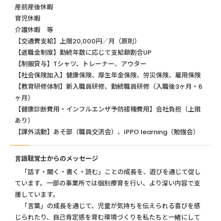
産前産後休暇
育児休暇
介護休暇 等
【交通費支給】上限20,000円／月（原則）
【退職金制度】勤続年数に応じて支給額割合UP
【制服貸与】Tシャツ、トレーナー、アウター
【社会保険加入】健康保険、厚生年金保険、労災保険、雇用保険
【教育研修体制】新入職員研修、勤続職員研修（入職後3ヶ月・6
ヶ月）
【健康診断費用・インフルエンザ予防接種費用】会社負担（上限
あり）
【課外活動】あそ部（職員交流会）、IPPO learning（勉強会）
言語聴覚士からのメッセージ
「話す・聞く・書く・読む」ことの成長を、遊びを通じて促し
ています。一部の事業所では個別療育を行い、より深い内容で支
援しています。
「言葉」の成長を通じて、児童が気持ちを伝えられる喜びを感
じられたり、自己肯定感を育む環境づくりを私たちと一緒にして