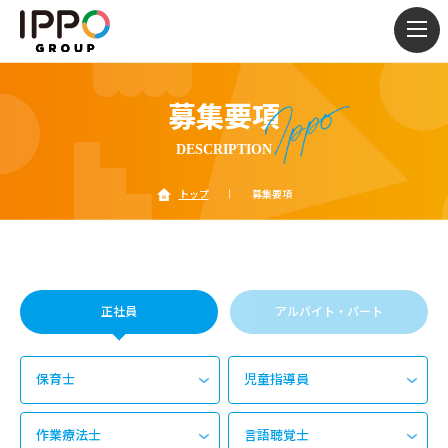
togg
navi
募集要項
DESCRIPTION
トップ
｜
募集要項
正社員
アルバイト・パート
保育士
児童指導員
作業療法士
言語聴覚士