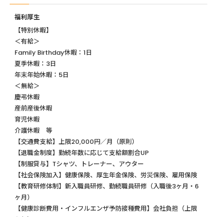
福利厚生
【特別休暇】
＜有給＞
Family Birthday休暇：1日
夏季休暇：3日
年末年始休暇：5日
＜無給＞
慶弔休暇
産前産後休暇
育児休暇
介護休暇 等
【交通費支給】上限20,000円／月（原則）
【退職金制度】勤続年数に応じて支給額割合UP
【制服貸与】Tシャツ、トレーナー、アウター
【社会保険加入】健康保険、厚生年金保険、労災保険、雇用保険
【教育研修体制】新入職員研修、勤続職員研修（入職後3ヶ月・6
ヶ月）
【健康診断費用・インフルエンザ予防接種費用】会社負担（上限