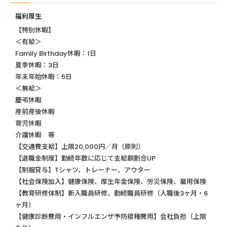
福利厚生
【特別休暇】
＜有給＞
Family Birthday休暇：1日
夏季休暇：3日
年末年始休暇：5日
＜無給＞
慶弔休暇
産前産後休暇
育児休暇
介護休暇 等
【交通費支給】上限20,000円／月（原則）
【退職金制度】勤続年数に応じて支給額割合UP
【制服貸与】Tシャツ、トレーナー、アウター
【社会保険加入】健康保険、厚生年金保険、労災保険、雇用保険
【教育研修体制】新入職員研修、勤続職員研修（入職後3ヶ月・6
ヶ月）
【健康診断費用・インフルエンザ予防接種費用】会社負担（上限