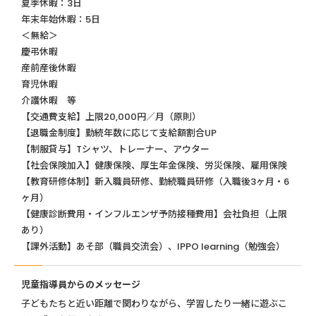
夏季休暇：3日
年末年始休暇：5日
＜無給＞
慶弔休暇
産前産後休暇
育児休暇
介護休暇 等
【交通費支給】上限20,000円／月（原則）
【退職金制度】勤続年数に応じて支給額割合UP
【制服貸与】Tシャツ、トレーナー、アウター
【社会保険加入】健康保険、厚生年金保険、労災保険、雇用保険
【教育研修体制】新入職員研修、勤続職員研修（入職後3ヶ月・6
ヶ月）
【健康診断費用・インフルエンザ予防接種費用】会社負担（上限
あり）
【課外活動】あそ部（職員交流会）、IPPO learning（勉強会）
児童指導員からのメッセージ
子どもたちと近い距離で関わりながら、学習したり一緒に遊ぶこ