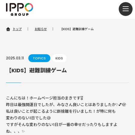
togg
navi
トップ
｜
お知らせ
｜
【KIDS】避難訓練ゲーム
2025.03.11
TOPICS
KIDS
【KIDS】避難訓練ゲーム
こんにちは！ホームページ担当のまきです🎖️
昨日は最強開運日でしたが、みなさん良いことはありましたか❔💕🫣
私は良いことが起こるように断捨離を行いました！が特に何も
変わりのない1日でした😅
ですがそんな変わりのない1日が一番の幸せだったりもしますよ
ね、、、✨