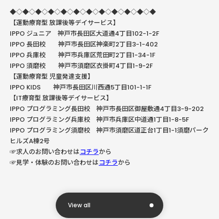
◆◇◆◇◆◇◆◇◆◇◆◇◆◇◆◇◆◇◆◇◆◇◆
【運動療育型
放課後等デイサービス】
IPPO ジュニア 神戸市長田区大道通4丁目102-1-2F
IPPO
長田校 神戸市長田区神楽町
2
丁目
3-1-402
IPPO
兵庫校 神戸市兵庫区荒田町
2
丁目
1-34-1F
IPPO
須磨校 神戸市須磨区衣掛町
4
丁目
1-9-2F
【運動療育型
児童発達支援】
IPPO KIDS
神戸市長田区川西通
5
丁目
101-1-1F
【
IT
療育型
放課後等デイサービス】
IPPO
プログラミング長田校 神戸市長田区御屋敷通
4
丁目
3-9-202
IPPO
プログラミング兵庫校 神戸市兵庫区中道通
1
丁目
1-8-5F
IPPO プログラミング須磨校 神戸市須磨区道正台1丁目1-1須磨パーク
ヒルズA棟2号
☞求人のお問い合わせは
コチラ
から
☞見学・体験のお問い合わせは
コチラ
から
View all