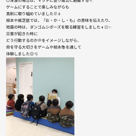
◎津波の場合は、マットに登り高台に避難する🏃
ゲームにすることで楽しみながらも
真剣に取り組めていました🐰🌷
絵本や紙芝居では、『お・か・し・も』の意味を伝えたり、
地震の時は、ダンゴムシポーズを取る練習をしました👧🏻✨
災害が起きた時に
どう行動するのか💭をイメージしながら、
命を守る大切さをゲームや絵本📚を通して
体験しました😌🫧