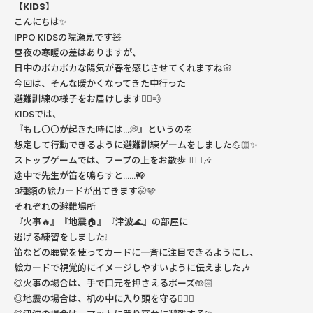
【KIDS】
こんにちは✨
IPPO KIDSの院瀬見です🧸
昼夜の寒暖の差はありますが、
日中のポカポカな陽気が春を感じさせてくれますね🌸
今回は、そんな暖かくなってきた中行った
避難訓練の様子をお届けします🏃‍♂️💨
KIDSでは、
『もし〇〇が起きた時には…💭』というのを
想定して行動できるように避難訓練ゲームをしました💪🏻✨
ストップゲームでは、フープの上をお散歩🚶🏻‍♂️🎶
途中で先生が笛を鳴らすと……⁇📢
3種類の絵カードが出てきます🤭🩵
それぞれの避難場所
『火事🔥』『地震🏠』『津波🌊』の部屋に
逃げる練習をしました❕
笛などの聴覚を使ってカードに一斉に注目できるようにし、
絵カードで視覚的にイメージしやすいように伝えました🎶
◎火事の場合は、手で口元を押さえるポーズ🤲🏻
◎地震の場合は、机の中に入り頭を守る🙆🏻‍♀️