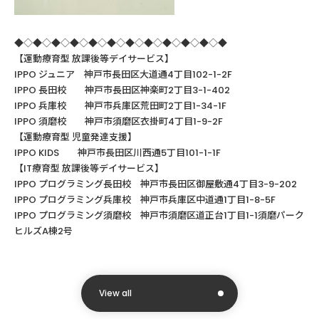
◆◇◆◇◆◇◆◇◆◇◆◇◆◇◆◇◆◇◆◇◆◇◆
【運動療育型
放課後等デイサービス】
IPPO ジュニア 神戸市長田区大道通4丁目102-1-2F
IPPO
長田校 神戸市長田区神楽町
2
丁目
3-1-402
IPPO
兵庫校 神戸市兵庫区荒田町
2
丁目
1-34-1F
IPPO
須磨校 神戸市須磨区衣掛町
4
丁目
1-9-2F
【運動療育型
児童発達支援】
IPPO KIDS
神戸市長田区川西通
5
丁目
101-1-1F
【
IT
療育型
放課後等デイサービス】
IPPO
プログラミング長田校 神戸市長田区御屋敷通
4
丁目
3-9-202
IPPO
プログラミング兵庫校 神戸市兵庫区中道通
1
丁目
1-8-5F
IPPO プログラミング須磨校 神戸市須磨区道正台1丁目1-1須磨パーク
ヒルズA棟2号
View all