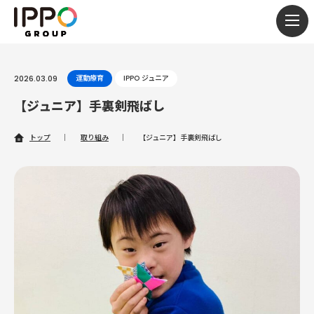
togg
navi
2026.03.09
運動療育
IPPO ジュニア
【ジュニア】手裏剣飛ばし
トップ
｜
取り組み
｜
【ジュニア】手裏剣飛ばし