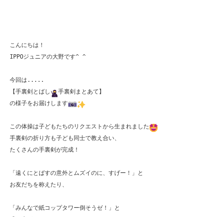
こんにちは！

IPPOジュニアの大野です^ ^

今回は.....

【手裏剣とばし
手裏剣まとあて】

の様子をお届けします
この体操は子どもたちのリクエストから生まれました
手裏剣の折り方も子ども同士で教え合い、

たくさんの手裏剣が完成！

「遠くにとばすの意外とムズイのに、すげー！」と

お友だちを称えたり、

「みんなで紙コップタワー倒そうゼ！」と
