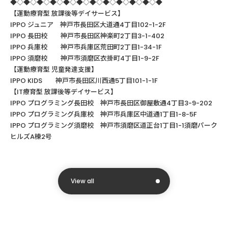
◆◇◆◇◆◇◆◇◆◇◆◇◆◇◆◇◆◇◆◇◆◇◆
【運動療育型
放課後等デイサービス】
IPPO ジュニア 神戸市長田区大道通4丁目102-1-2F
IPPO
長田校 神戸市長田区神楽町
2
丁目
3-1-402
IPPO
兵庫校 神戸市兵庫区荒田町
2
丁目
1-34-1F
IPPO
須磨校 神戸市須磨区衣掛町
4
丁目
1-9-2F
【運動療育型
児童発達支援】
IPPO KIDS
神戸市長田区川西通
5
丁目
101-1-1F
【
IT
療育型
放課後等デイサービス】
IPPO
プログラミング長田校 神戸市長田区御屋敷通
4
丁目
3-9-202
IPPO
プログラミング兵庫校 神戸市兵庫区中道通
1
丁目
1-8-5F
IPPO プログラミング須磨校 神戸市須磨区道正台1丁目1-1須磨パーク
ヒルズA棟2号
View all