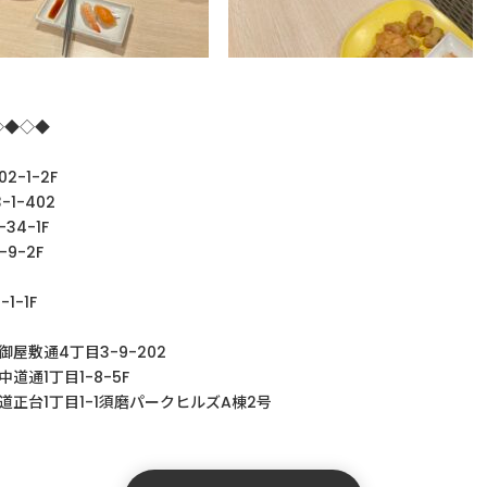
◇◆◇◆
-1-2F
3-1-402
1-34-1F
1-9-2F
1-1-1F
御屋敷通
4
丁目
3-9-202
中道通
1
丁目
1-8-5F
道正台1丁目1-1須磨パークヒルズA棟2号