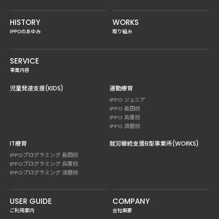
HISTORY
WORKS
IPPOのあゆみ
取り組み
SERVICE
事業内容
児童発達支援(KIDS)
運動療育
IPPO ジュニア
IPPO 長田校
IPPO 兵庫校
IPPO 須磨校
IT療育
就労継続支援B型事業所(WORKS)
IPPOプログラミング 長田校
IPPOプログラミング 兵庫校
IPPOプログラミング 須磨校
USER GUIDE
COMPANY
ご利用案内
会社概要