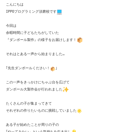
こんにちは

IPPOプログラミング須磨校です
今回は

余暇時間に子どもたちがしていた

『ダンボール製作』の様子をお届けします！
それはとある一声から始まりました…

｢先生ダンボールください！
｣

この一声をきっかけにちゃぶ台を広げて

ダンボール大製作会が行われました
たくさんの子が集まってきて

それぞれの作りたいものに挑戦していました
ある子が始めたことが周りの子の

｢やってみたい」という気持ちを引き出し