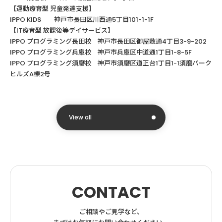
【運動療育型
児童発達支援】
IPPO KIDS
神戸市長田区川西通
5
丁目
101-1-1F
【
IT
療育型
放課後等デイサービス】
IPPO
プログラミング長田校 神戸市長田区御屋敷通
4
丁目
3-9-202
IPPO
プログラミング兵庫校 神戸市兵庫区中道通
1
丁目
1-8-5F
IPPO プログラミング須磨校 神戸市須磨区道正台1丁目1-1須磨パーク
ヒルズA棟2号
View all
CONTACT
ご相談やご見学など、