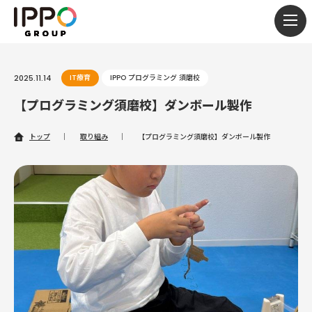
togg
navi
2025.11.14
IT療育
IPPO プログラミング 須磨校
【プログラミング須磨校】ダンボール製作
トップ
｜
取り組み
｜
【プログラミング須磨校】ダンボール製作