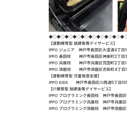
◆◇◆◇◆◇◆◇◆◇◆◇◆◇◆◇◆◇◆
【運動療育型
放課後等デイサービス】
IPPO ジュニア 神戸市長田区大道通4丁目102
IPPO
長田校 神戸市長田区神楽町
2
丁目
IPPO
兵庫校 神戸市兵庫区荒田町
2
丁目
IPPO
須磨校 神戸市須磨区衣掛町
4
丁目
【運動療育型
児童発達支援】
IPPO KIDS
神戸市長田区川西通
5
丁目
10
【
IT
療育型
放課後等デイサービス】
IPPO
プログラミング長田校 神戸市長田区
IPPO
プログラミング兵庫校 神戸市兵庫区
IPPO プログラミング須磨校 神戸市須磨区