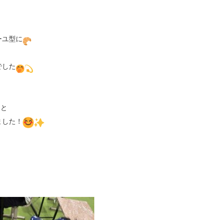
ーユ型に
でした
｣と

ました！