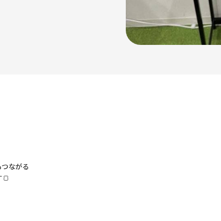
もつながる
🍞