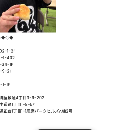
◇◆◇◆
-1-2F
3-1-402
1-34-1F
1-9-2F
1-1-1F
御屋敷通
4
丁目
3-9-202
中道通
1
丁目
1-8-5F
道正台1丁目1-1須磨パークヒルズA棟2号