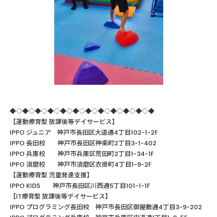
◆◇◆◇◆◇◆◇◆◇◆◇◆◇◆◇◆◇◆◇◆◇◆
【運動療育型
放課後等デイサービス】
IPPO ジュニア 神戸市長田区大道通4丁目102-1-2F
IPPO
長田校 神戸市長田区神楽町
2
丁目
3-1-402
IPPO
兵庫校 神戸市兵庫区荒田町
2
丁目
1-34-1F
IPPO
須磨校 神戸市須磨区衣掛町
4
丁目
1-9-2F
【運動療育型
児童発達支援】
IPPO KIDS
神戸市長田区川西通
5
丁目
101-1-1F
【
IT
療育型
放課後等デイサービス】
IPPO
プログラミング長田校 神戸市長田区御屋敷通
4
丁目
3-9-202