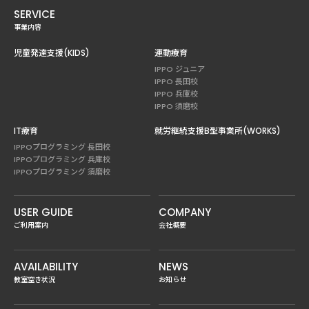
SERVICE
事業内容
児童発達支援(KIDS)
運動療育
IPPO ジュニア
IPPO 長田校
IPPO 兵庫校
IPPO 須磨校
IT療育
就労継続支援B型事業所(WORKS)
IPPOプログラミング 長田校
IPPOプログラミング 兵庫校
IPPOプログラミング 須磨校
USER GUIDE
COMPANY
ご利用案内
会社概要
AVAILABILITY
NEWS
教室空き状況
お知らせ