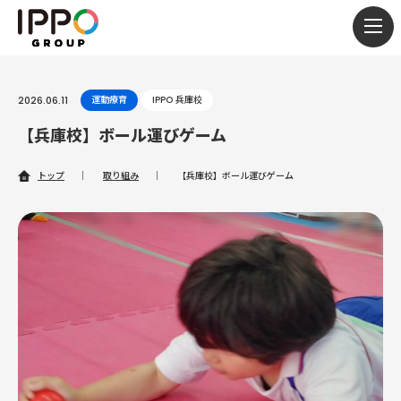
togg
navi
2026.06.11
運動療育
IPPO 兵庫校
【兵庫校】ボール運びゲーム
トップ
｜
取り組み
｜
【兵庫校】ボール運びゲーム