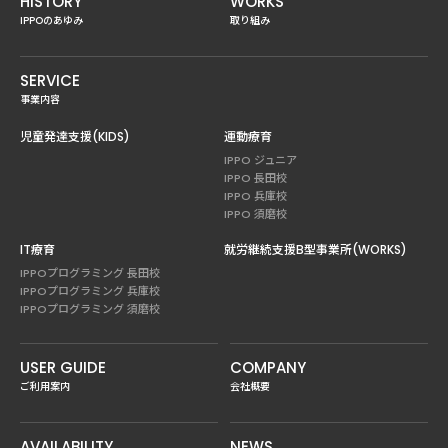
HISTORY
WORKS
IPPOのあゆみ
取り組み
SERVICE
事業内容
児童発達支援(KIDS)
運動療育
IPPO ジュニア
IPPO 長田校
IPPO 兵庫校
IPPO 須磨校
IT療育
就労継続支援B型事業所(WORKS)
IPPOプログラミング 長田校
IPPOプログラミング 兵庫校
IPPOプログラミング 須磨校
USER GUIDE
COMPANY
ご利用案内
会社概要
AVAILABILITY
NEWS