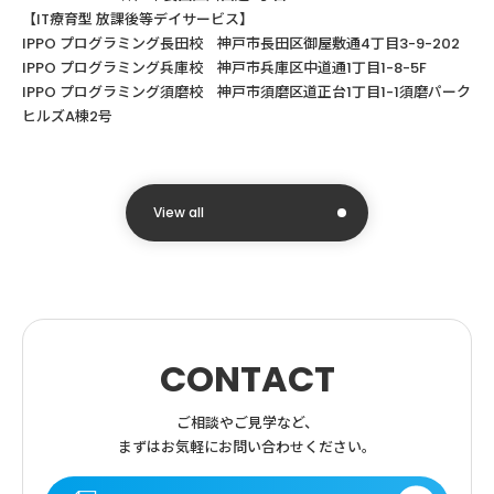
【
IT
療育型
放課後等デイサービス】
IPPO
プログラミング長田校 神戸市長田区御屋敷通
4
丁目
3-9-202
IPPO
プログラミング兵庫校 神戸市兵庫区中道通
1
丁目
1-8-5F
IPPO プログラミング須磨校 神戸市須磨区道正台1丁目1-1須磨パーク
ヒルズA棟2号
View all
CONTACT
ご相談やご見学など、
まずはお気軽にお問い合わせください。