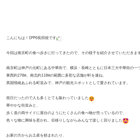
こんにちは！IPPO長田校です
今回は南京町の食べ歩きに行ってきたので、その様子を紹介させていただきま
南京町は神戸の元町にある中華街で、横浜・長崎とともに日本三大中華街の一つ
東西約270m、南北約110mの範囲に多彩な店舗が軒を連ね、

異国情緒あふれる町並みで、神戸の観光スポットとして愛されています。

祝日だったので人も多くとても賑わっていました
華やかな街並みと、

歩く道の両サイドに屋台のようにたくさんの食べ物が売っているので、

色々な物に興味を惹かれ、目移りしながらみんなで楽しく回りました
お家の方からお土産を頼まれたり、
