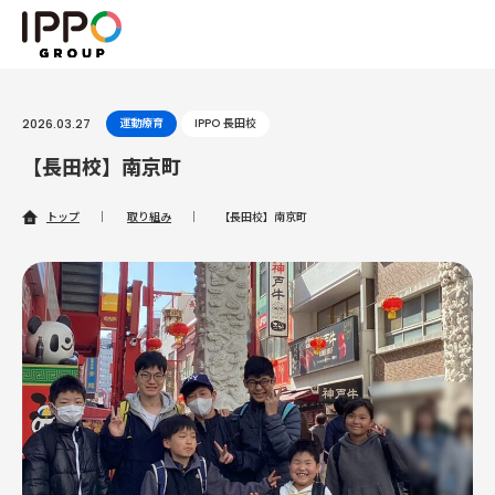
2026.03.27
運動療育
IPPO 長田校
【長田校】南京町
トップ
｜
取り組み
｜
【長田校】南京町