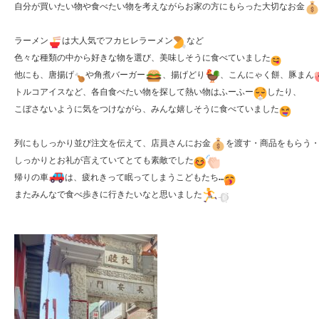
自分が買いたい物や食べたい物を考えながらお家の方にもらった大切なお金
ラーメン
は大人気でフカヒレラーメン
など

色々な種類の中から好きな物を選び、美味しそうに食べていました
他にも、唐揚げ
や角煮バーガー
、揚げどり
、こんにゃく餅、豚まん
トルコアイスなど、各自食べたい物を探して熱い物はふーふー
したり、

こぼさないように気をつけながら、みんな嬉しそうに食べていました
列にもしっかり並び注文を伝えて、店員さんにお金
を渡す・商品をもらう
しっかりとお礼が言えていてとても素敵でした
帰りの車
は、疲れきって眠ってしまうこどもたち…
またみんなで食べ歩きに行きたいなと思いました