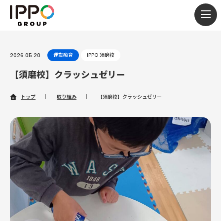
togg
navi
2026.05.20
運動療育
IPPO 須磨校
【須磨校】クラッシュゼリー
トップ
｜
取り組み
｜
【須磨校】クラッシュゼリー