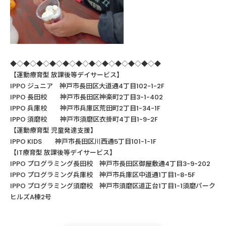
◆◇◆◇◆◇◆◇◆◇◆◇◆◇◆◇◆◇◆◇◆◇◆
【運動療育型
放課後等デイサービス】
IPPO ジュニア 神戸市長田区大道通4丁目102-1-2F
IPPO
長田校 神戸市長田区神楽町
2
丁目
3-1-402
IPPO
兵庫校 神戸市兵庫区荒田町
2
丁目
1-34-1F
IPPO
須磨校 神戸市須磨区衣掛町
4
丁目
1-9-2F
【運動療育型
児童発達支援】
IPPO KIDS
神戸市長田区川西通
5
丁目
101-1-1F
【
IT
療育型
放課後等デイサービス】
IPPO
プログラミング長田校 神戸市長田区御屋敷通
4
丁目
3-9-202
IPPO
プログラミング兵庫校 神戸市兵庫区中道通
1
丁目
1-8-5F
IPPO プログラミング須磨校 神戸市須磨区道正台1丁目1-1須磨パーク
ヒルズA棟2号