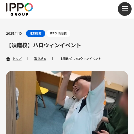
togg
navi
2025.11.10
運動療育
IPPO 須磨校
【須磨校】ハロウィンイベント
トップ
｜
取り組み
｜
【須磨校】ハロウィンイベント