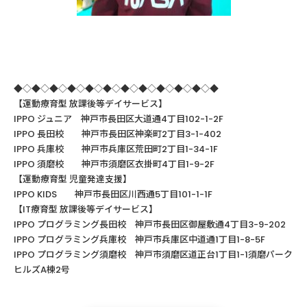
◆◇◆◇◆◇◆◇◆◇◆◇◆◇◆◇◆◇◆◇◆◇◆
【運動療育型
放課後等デイサービス】
IPPO ジュニア 神戸市長田区大道通4丁目102-1-2F
IPPO
長田校 神戸市長田区神楽町
2
丁目
3-1-402
IPPO
兵庫校 神戸市兵庫区荒田町
2
丁目
1-34-1F
IPPO
須磨校 神戸市須磨区衣掛町
4
丁目
1-9-2F
【運動療育型
児童発達支援】
IPPO KIDS
神戸市長田区川西通
5
丁目
101-1-1F
【
IT
療育型
放課後等デイサービス】
IPPO
プログラミング長田校 神戸市長田区御屋敷通
4
丁目
3-9-202
IPPO
プログラミング兵庫校 神戸市兵庫区中道通
1
丁目
1-8-5F
IPPO プログラミング須磨校 神戸市須磨区道正台1丁目1-1須磨パーク
ヒルズA棟2号