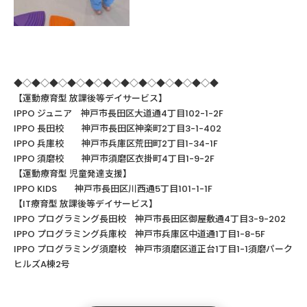
◆◇◆◇◆◇◆◇◆◇◆◇◆◇◆◇◆◇◆◇◆◇◆
【運動療育型
放課後等デイサービス】
IPPO ジュニア 神戸市長田区大道通4丁目102-1-2F
IPPO
長田校 神戸市長田区神楽町
2
丁目
3-1-402
IPPO
兵庫校 神戸市兵庫区荒田町
2
丁目
1-34-1F
IPPO
須磨校 神戸市須磨区衣掛町
4
丁目
1-9-2F
【運動療育型
児童発達支援】
IPPO KIDS
神戸市長田区川西通
5
丁目
101-1-1F
【
IT
療育型
放課後等デイサービス】
IPPO
プログラミング長田校 神戸市長田区御屋敷通
4
丁目
3-9-202
IPPO
プログラミング兵庫校 神戸市兵庫区中道通
1
丁目
1-8-5F
IPPO プログラミング須磨校 神戸市須磨区道正台1丁目1-1須磨パーク
ヒルズA棟2号