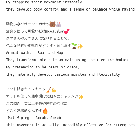
By stopping their movement instantly, 

they develop body control and a sense of balance while having 
動物歩きパオーン・ガオッ
全身を使って可愛い動物さんに変身
クマさんやカニさんになりきることで、

色んな筋肉や柔軟性がすくすく育ちます
Animal Walks - Roar and Hop!

They transform into cute animals using their entire bodies. 

By pretending to be bears or crabs, 

they naturally develop various muscles and flexibility.

マット拭きキュッキュッ
マットを使って雑巾掛けの動きにチャレンジ
この動き、実は上半身や体幹の強化に

すごく効果的なんです
 Mat Wiping - Scrub, Scrub!

This movement is actually incredibly effective for strengthen