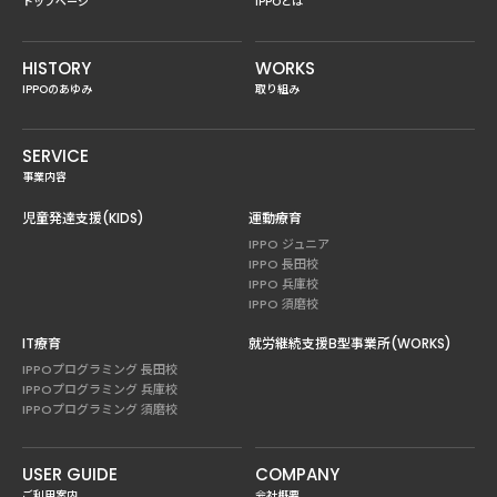
トップページ
IPPOとは
HISTORY
WORKS
IPPOのあゆみ
取り組み
SERVICE
事業内容
児童発達支援(KIDS)
運動療育
IPPO ジュニア
IPPO 長田校
IPPO 兵庫校
IPPO 須磨校
IT療育
就労継続支援B型事業所(WORKS)
IPPOプログラミング 長田校
IPPOプログラミング 兵庫校
IPPOプログラミング 須磨校
USER GUIDE
COMPANY
ご利用案内
会社概要