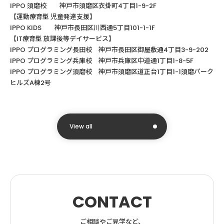
IPPO
須磨校 神戸市須磨区衣掛町
4
丁目
1-9-2F
【運動療育型
児童発達支援】
IPPO KIDS
神戸市長田区川西通
5
丁目
101-1-1F
【
IT
療育型
放課後等デイサービス】
IPPO
プログラミング長田校 神戸市長田区御屋敷通
4
丁目
3-9-202
IPPO
プログラミング兵庫校 神戸市兵庫区中道通
1
丁目
1-8-5F
IPPO プログラミング須磨校 神戸市須磨区道正台1丁目1-1須磨パーク
ヒルズA棟2号
View all
CONTACT
ご相談やご見学など、