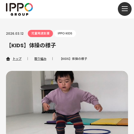
togg
navi
2026.03.12
児童発達支援
IPPO KIDS
【KIDS】体操の様子
トップ
｜
取り組み
｜
【KIDS】体操の様子