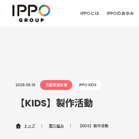
IPPOとは
IPPOのあゆみ
2026.05.19
児童発達支援
IPPO KIDS
【KIDS】製作活動
トップ
｜
取り組み
｜
【KIDS】製作活動